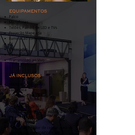
EQUIPAMENTOS
Palco
Microfones
Telões, Painéis de LED e TVs
Projeção Mapeada
Iluminação completa
DJ
Decoração
Cenografia
Transmissão ao Vivo
JÁ INCLUSOS
Mobiliário do acervo
Luz cênica
Poltronas para palco
Púlpito
Organizado de fila
Área de trabalho com visão para o palco
Sala de reunião
Internet 350mb
Totem carregador de celular para os
convidados com QRCODE Wifi