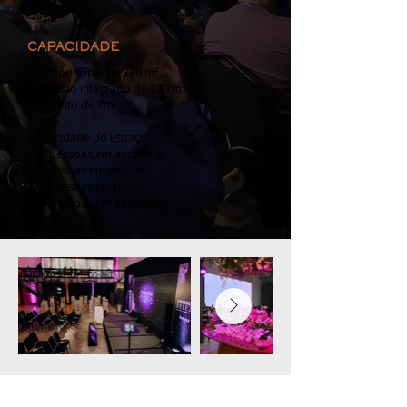
CAPACIDADE
Salão principal de 320 m²
Mezanino integrado de 120 m²
Pé-direito de 7m
Capacidade do Espaço:
200 pessoas em auditório
70 pessoas em escolar
170 pessoas em jantar
350 pessoas em coquetel