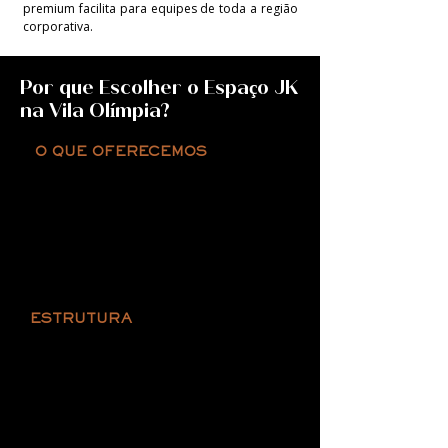
premium facilita para equipes de toda a região
corporativa.
Por que Escolher o Espaço JK
na Vila Olímpia?
O QUE OFERECEMOS
• Montagens para Eventos Corporativos
• Ambiente Versátil para Empresas
• Área Exclusiva para Coffee Break
• Espaço para Exposições e Credenciamento
• Estrutura para Confraternizações
Empresariais
ESTRUTURA
• Sistema Profissional de Áudio e Vídeo
• Painel de LED, Telões e Monitores
• Equipamentos de Informática e Suporte
Técnico
• Internet Dedicada em Fibra Óptica
• Soluções de Transmissão ao Vivo e