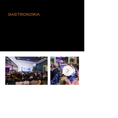
Streaming
GASTRONOMIA
. Coffee Break, Almoço ou Jantar
. Coquetéis e Confraternizações
. Cardápios Variados ou Sob Medida
. Opções Veganas ou Vegetarianas
. Bebidas Alcoólicas ou não Alcoólicas